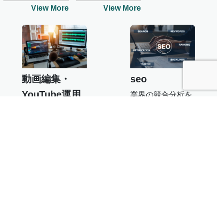
View More
View More
動画編集・
seo
YouTube運用
業界の競合分析を
させていただいた
お客様の業種・ビ
上で適切なキーワ
ジネス理解をもと
ード選定、記事投
にプロモーション
稿・分析、改善を
や最適なマーケテ
実施します
ィング施策を企
画。質の高い動画
View More
制作までを承りま
す。
View More