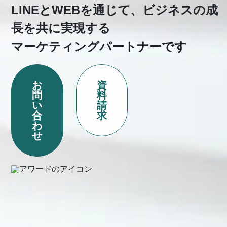
LINEとWEBを通じて、ビジネスの成
長を共に実現する
マーケティングパートナーです
お
資
問
料
い
請
合
求
わ
せ