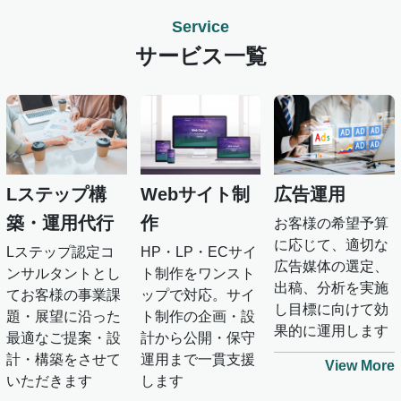
Service
サービス一覧
Webサイト制
広告運用
Lステップ構
作
築・運用代行
お客様の希望予算
に応じて、適切な
HP・LP・ECサイ
Lステップ認定コ
広告媒体の選定、
ト制作をワンスト
ンサルタントとし
出稿、分析を実施
ップで対応。サイ
てお客様の事業課
し目標に向けて効
ト制作の企画・設
題・展望に沿った
果的に運用します
計から公開・保守
最適なご提案・設
運用まで一貫支援
計・構築をさせて
View More
します
いただきます