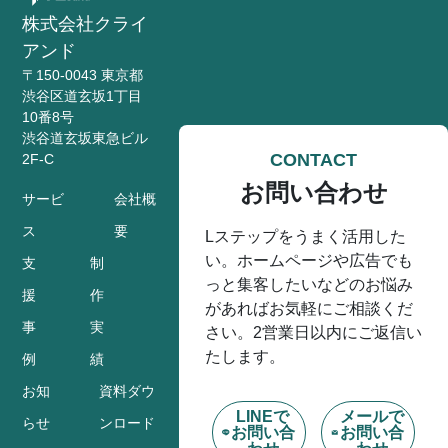
株式会社クライ
アンド
〒150-0043 東京都
渋谷区道玄坂1丁目
10番8号
渋谷道玄坂東急ビル
CONTACT
2F-C
お問い合わせ
サービ
会社概
ス
要
Lステップをうまく活用した
い。ホームページや広告でも
支
制
っと集客したいなどのお悩み
援
作
があればお気軽にご相談くだ
事
実
さい。2営業日以内にご返信い
たします。
例
績
お知
資料ダウ
LINEで
メールで
らせ
ンロード
お問い合
お問い合